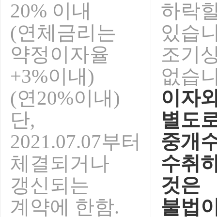
20% 이내
하락
(연체금리는
있습니
약정이자율
조기
+3%이내)
없습니
(연20%이내)
이자
단,
별도
2021.07.07부터
중개
체결되거나
수취
갱신되는
것은
계약에 한함.
불법이