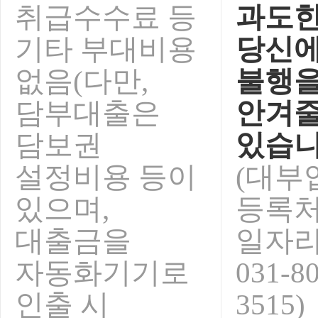
취급수수료 등
과도한
기타 부대비용
당신에
없음(다만,
불행
담부대출은
안겨줄
담보권
있습니
설정비용 등이
(대부
있으며,
등록처
대출금을
일자
자동화기기로
031-8
인출 시
3515)